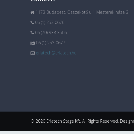
1173 Budapest, Összekötő u 1 Mesterek háza 3
06 (1) 253 0676
06 (70) 938 3506
06 (1) 253 0677
erlatech@erlatech.hu
© 2020 Erlatech Stage Kft. All Rights Reserved. Desig