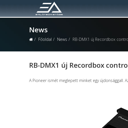
News
Főoldal
News
RB-DMX1 új Recordbox contro
RB-DMX1 új Recordbox control
A Pioneer ismét meglepett minket egy újdonsággall. A