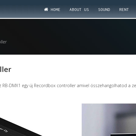
HOME
ABOUT US
SOUND
RENT
ller
ler
z RB-DMX1 egy új Recordbox controller amivel összehangolhatod a zen