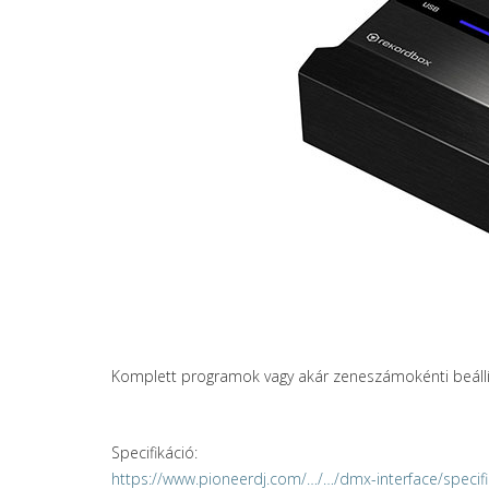
Komplett programok vagy akár zeneszámokénti beállítás
Specifikáció:
https://www.pioneerdj.com/…/…/dmx-interface/specifi