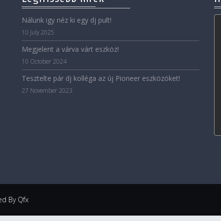
Nálunk igy néz ki egy dj pult!
10 July 2025
Megjelent a várva várt eszköz!
10 October 2024
Tesztelte pár dj kolléga az új Pioneer eszközöket!
27 November 2023
ned By Qfx