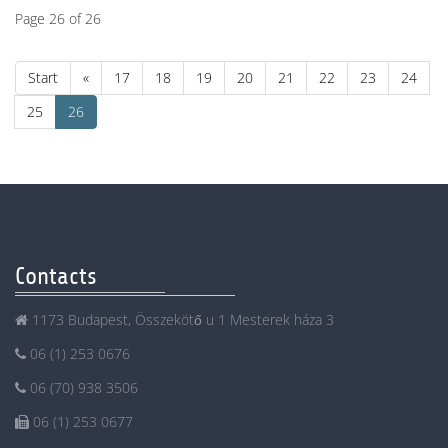
Page 26 of 26
Start
«
17
18
19
20
21
22
23
24
25
26
Contacts
1173 Budapest, Összekötő u 1 Mesterek háza 3
06 (1) 253 0676
06 (70) 938 3506
06 (1) 253 0677