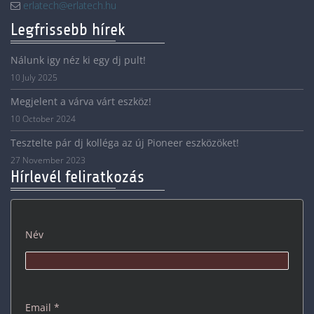
erlatech@erlatech.hu
Legfrissebb hírek
Nálunk igy néz ki egy dj pult!
10 July 2025
Megjelent a várva várt eszköz!
10 October 2024
Tesztelte pár dj kolléga az új Pioneer eszközöket!
27 November 2023
Hírlevél feliratkozás
Név
Email *