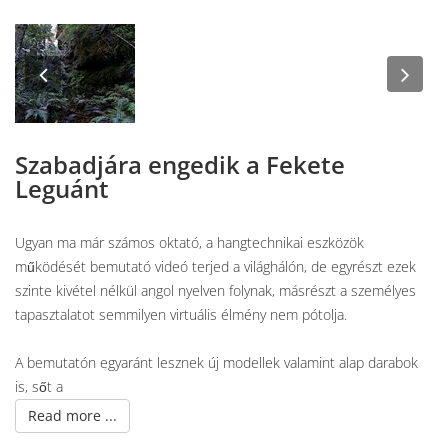
Previous
Nex
Szabadjára engedik a Fekete
Leguánt
Ugyan ma már számos oktató, a hangtechnikai eszközök
működését bemutató videó terjed a világhálón, de egyrészt ezek
szinte kivétel nélkül angol nyelven folynak, másrészt a személyes
tapasztalatot semmilyen virtuális élmény nem pótolja.
A bemutatón egyaránt lesznek új modellek valamint alap darabok
is, sőt a
Read more ...