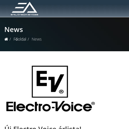
News
Főoldal
News
Új Electro Voice árlista!