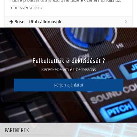
- Bose professzionális audio rendszerek zenei munkákhoz,
rendezvényekhez
Bose – főbb állomások
Felkeltettük érdeklődését ?
Kereskedelem és bérbeadás
Kérjen ajánlatot
PARTNEREK