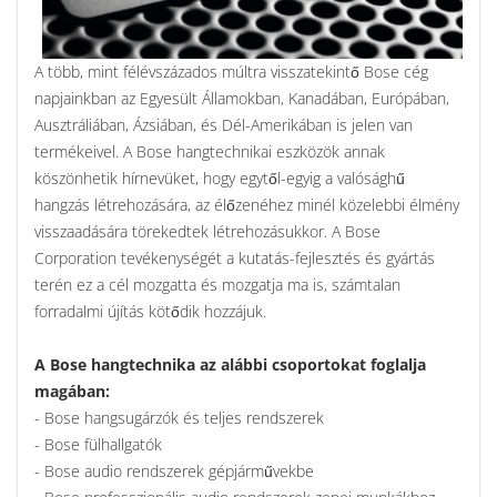
A több, mint félévszázados múltra visszatekintő Bose cég
napjainkban az Egyesült Államokban, Kanadában, Európában,
Ausztráliában, Ázsiában, és Dél-Amerikában is jelen van
termékeivel. A Bose hangtechnikai eszközök annak
köszönhetik hírnevüket, hogy egytől-egyig a valósághű
hangzás létrehozására, az élőzenéhez minél közelebbi élmény
visszaadására törekedtek létrehozásukkor. A Bose
Corporation tevékenységét a kutatás-fejlesztés és gyártás
terén ez a cél mozgatta és mozgatja ma is, számtalan
forradalmi újítás kötődik hozzájuk.
A Bose hangtechnika az alábbi csoportokat foglalja
magában:
- Bose hangsugárzók és teljes rendszerek
- Bose fülhallgatók
- Bose audio rendszerek gépjárművekbe