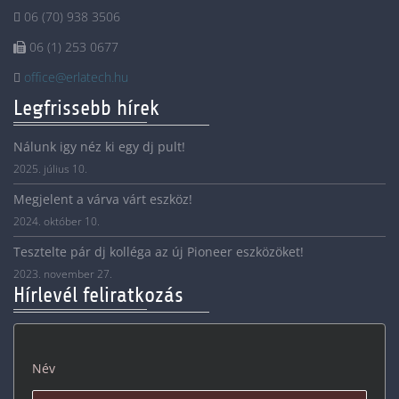
06 (70) 938 3506
06 (1) 253 0677
office@erlatech.hu
Legfrissebb hírek
Nálunk igy néz ki egy dj pult!
2025. július 10.
Megjelent a várva várt eszköz!
2024. október 10.
Tesztelte pár dj kolléga az új Pioneer eszközöket!
2023. november 27.
Hírlevél feliratkozás
Név