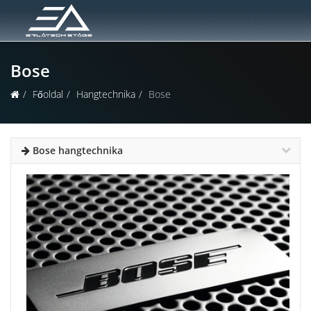
Bose
Főoldal
Hangtechnika
Bose
Bose hangtechnika