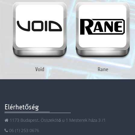
Void
Rane
Elérhetőség
1173 Budapest, Összekötő u 1 Mesterek háza 3 /1
06 (1) 253 0676