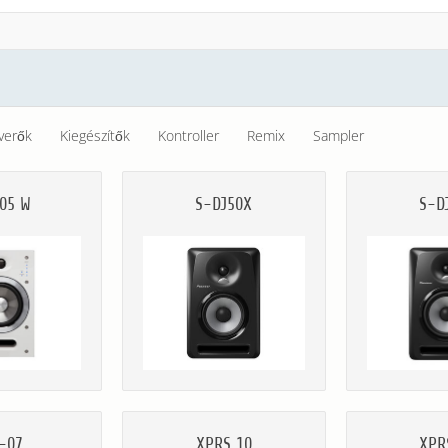
verők
Kiegészítők
Kontroller
Remix
Sampler
J05 W
S-DJ50X
S-D
-07
XPRS 10
XPR