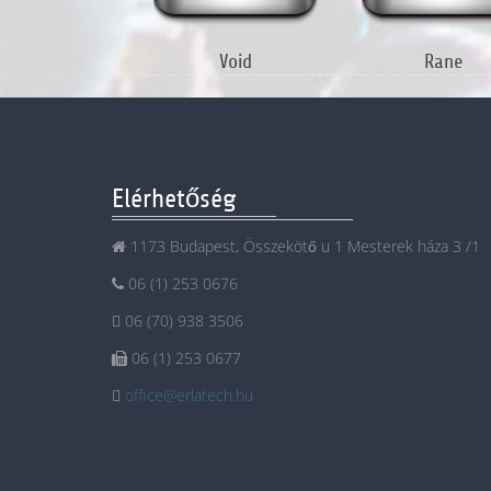
Void
Rane
Elérhetőség
1173 Budapest, Összekötő u 1 Mesterek háza 3 /1
06 (1) 253 0676
06 (70) 938 3506
06 (1) 253 0677
office@erlatech.hu