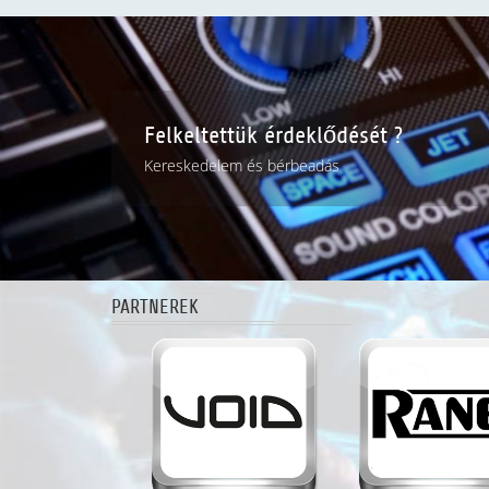
Felkeltettük érdeklődését ?
Kereskedelem és bérbeadás
PARTNEREK