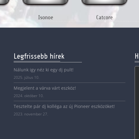
Isonoe
Catcore
Legfrissebb hírek
H
Nálunk igy néz ki egy dj pult!
2025. július 10.
Megjelent a várva várt eszköz!
2024. október 10.
Tesztelte pár dj kolléga az új Pioneer eszközöket!
2023. november 27.