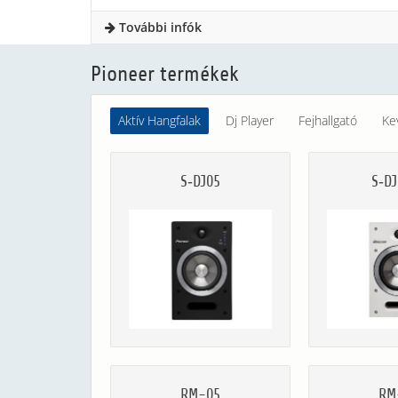
További infók
Pioneer termékek
Aktív Hangfalak
Dj Player
Fejhallgató
Ke
S‐DJ05
S‐D
RM-05
RM