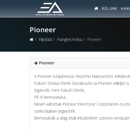
RÓLUNK
HAN
Pioneer
Főoldal
Hangtechnika
Pioneer
Pioneer
A Pioneer tulajdonosa, Nozomu Matsumoto, kifejleszt
Fukuin Shokai Denki Seisakusho (a Pioneer elődje) is
Egyesült, mint Fukuin Denki.
PE-8 bemutatása.
Nevet váltottak Pioneer Electronic Corporation-ra (
szekciójában jegyezték.
Bemutatták a világ első elkülönített sztereo rendszer