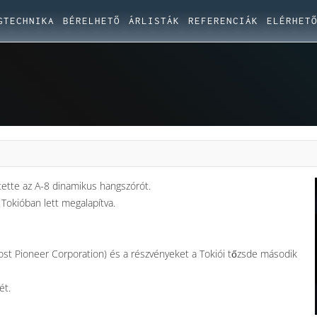
GTECHNIKA
BÉRELHETŐ
ÁRLISTÁK
REFERENCIÁK
ELÉRHET
ette az A-8 dinamikus hangszórót.
 Tokióban lett megalapítva.
most Pioneer Corporation) és a részvényeket a Tokiói tőzsde második
ét.