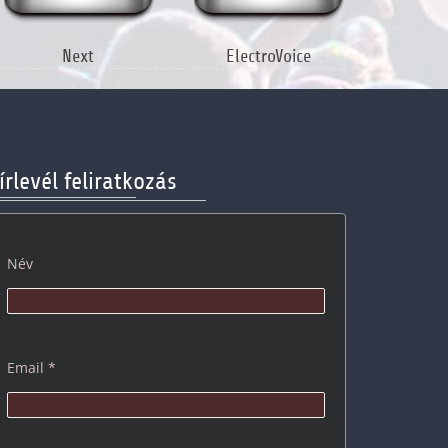
Next
ElectroVoice
írlevél feliratkozás
Név
Email *