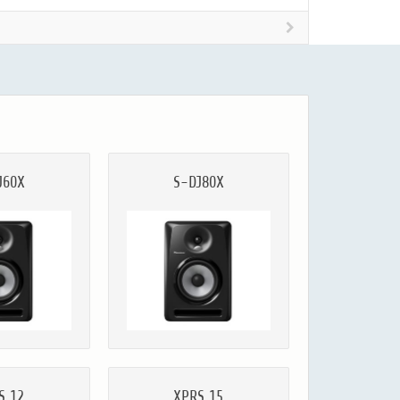
J60X
S-DJ80X
S 12
XPRS 15