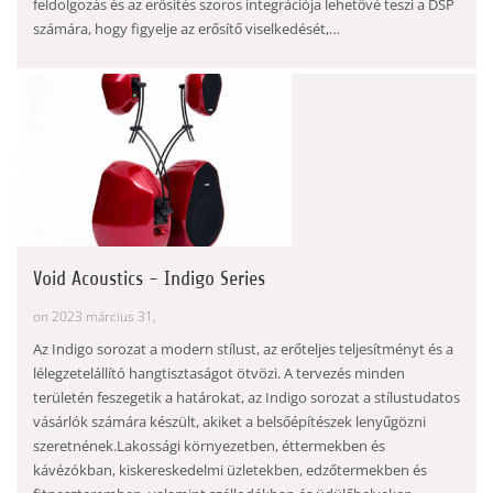
feldolgozás és az erősítés szoros integrációja lehetővé teszi a DSP
számára, hogy figyelje az erősítő viselkedését,…
Void Acoustics - Indigo Series
on 2023 március 31,
Az Indigo sorozat a modern stílust, az erőteljes teljesítményt és a
lélegzetelállító hangtisztaságot ötvözi. A tervezés minden
területén feszegetik a határokat, az Indigo sorozat a stílustudatos
vásárlók számára készült, akiket a belsőépítészek lenyűgözni
szeretnének.Lakossági környezetben, éttermekben és
kávézókban, kiskereskedelmi üzletekben, edzőtermekben és