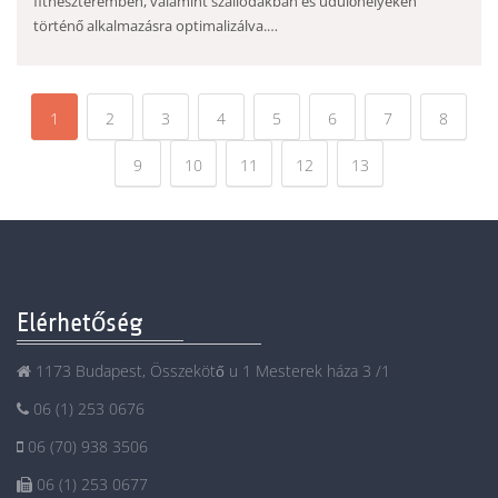
fitneszteremben, valamint szállodákban és üdülőhelyeken
történő alkalmazásra optimalizálva.…
1
2
3
4
5
6
7
8
9
10
11
12
13
Elérhetőség
1173 Budapest, Összekötő u 1 Mesterek háza 3 /1
06 (1) 253 0676
06 (70) 938 3506
06 (1) 253 0677