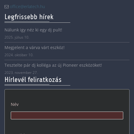
office@erlatech.hu
Legfrissebb hírek
Nálunk igy néz ki egy dj pult!
2025. július 10.
Megjelent a várva várt eszköz!
2024. október 10.
Tesztelte pár dj kolléga az új Pioneer eszközöket!
2023. november 27.
Hírlevél feliratkozás
Név