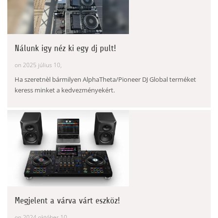
Nálunk igy néz ki egy dj pult!
on 2025 július 10,
Ha szeretnèl bármilyen AlphaTheta/Pioneer DJ Global terméket
keress minket a kedvezményekért.
Megjelent a várva várt eszköz!
on 2024 október 10,