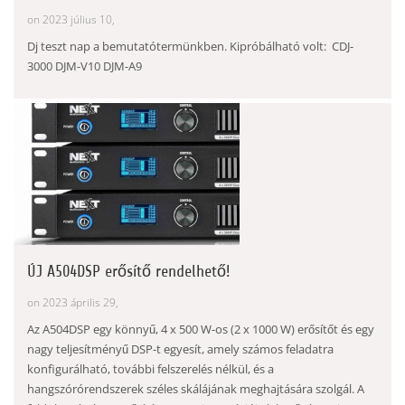
on 2023 július 10,
Dj teszt nap a bemutatótermünkben. Kipróbálható volt: CDJ-
3000 DJM-V10 DJM-A9
ÚJ A504DSP erősítő rendelhető!
on 2023 április 29,
Az A504DSP egy könnyű, 4 x 500 W-os (2 x 1000 W) erősítőt és egy
nagy teljesítményű DSP-t egyesít, amely számos feladatra
konfigurálható, további felszerelés nélkül, és a
hangszórórendszerek széles skálájának meghajtására szolgál. A