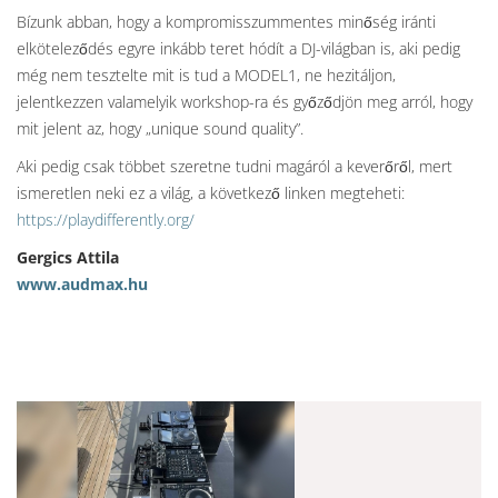
Bízunk abban, hogy a kompromisszummentes minőség iránti
elköteleződés egyre inkább teret hódít a DJ-világban is, aki pedig
még nem tesztelte mit is tud a MODEL1, ne hezitáljon,
jelentkezzen valamelyik workshop-ra és győződjön meg arról, hogy
mit jelent az, hogy „unique sound quality”.
Aki pedig csak többet szeretne tudni magáról a keverőről, mert
ismeretlen neki ez a világ, a következő linken megteheti:
https://playdifferently.org/
Gergics Attila
www.audmax.hu