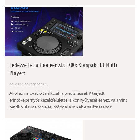
Fedezze fel a Pioneer XDJ-700: Kompakt DJ Multi
Playert
on 2023 november 09,
Ahol az innováció találkozik a precizitással. Kiterjedt
érintőképernyős kezelőfelülettel a könnyű vezérléshez, valamint
rendkívül sima mixelési móddal a mixek elsajátításához.