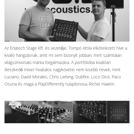
Az Erlatech Stage Kft. és vezetője, Tompó Attila elkötelezett híve a
kiváló hangzásnak, amit mi sem bizonyít jobban, mint számtalan
világszínvonalú márka forgalmazása. A portfólióba kiválóan
illeszkedő mixer hivatalos nagykövetei nem kisebb nevek, mint
Luciano, David Morales, Chris Liebing, Dubfire, Loco Dice, Paco
Osuna és maga a PlayDifferently tulajdonosa, Richie Hawtin.