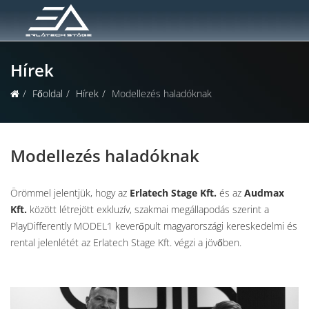
Hírek
Főoldal
Hírek
Modellezés haladóknak
Modellezés haladóknak
Örömmel jelentjük, hogy az
Erlatech Stage Kft.
és az
Audmax
Kft.
között létrejött exkluzív, szakmai megállapodás szerint a
PlayDifferently MODEL1 keverőpult magyarországi kereskedelmi és
rental jelenlétét az Erlatech Stage Kft. végzi a jövőben.