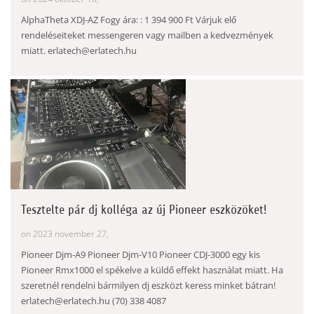
AlphaTheta XDJ-AZ Fogy ára: : 1 394 900 Ft Várjuk elő
rendeléseiteket messengeren vagy mailben a kedvezmények
miatt. erlatech@erlatech.hu
Tesztelte pár dj kolléga az új Pioneer eszközöket!
on 2023 november 27,
Pioneer Djm-A9 Pioneer Djm-V10 Pioneer CDJ-3000 egy kis
Pioneer Rmx1000 el spékelve a küldő effekt hasznàlat miatt. Ha
szeretnél rendelni bármilyen dj eszközt keress minket bátran!
erlatech@erlatech.hu (70) 338 4087