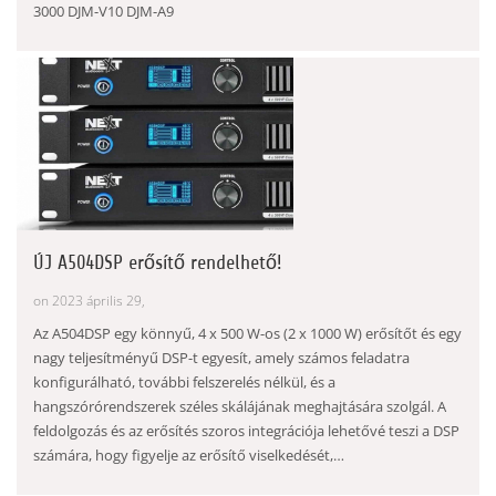
3000 DJM-V10 DJM-A9
ÚJ A504DSP erősítő rendelhető!
on 2023 április 29,
Az A504DSP egy könnyű, 4 x 500 W-os (2 x 1000 W) erősítőt és egy
nagy teljesítményű DSP-t egyesít, amely számos feladatra
konfigurálható, további felszerelés nélkül, és a
hangszórórendszerek széles skálájának meghajtására szolgál. A
feldolgozás és az erősítés szoros integrációja lehetővé teszi a DSP
számára, hogy figyelje az erősítő viselkedését,…