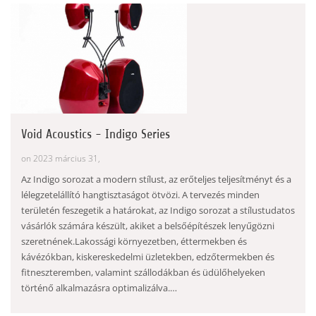
Void Acoustics - Indigo Series
on 2023 március 31,
Az Indigo sorozat a modern stílust, az erőteljes teljesítményt és a
lélegzetelállító hangtisztaságot ötvözi. A tervezés minden
területén feszegetik a határokat, az Indigo sorozat a stílustudatos
vásárlók számára készült, akiket a belsőépítészek lenyűgözni
szeretnének.Lakossági környezetben, éttermekben és
kávézókban, kiskereskedelmi üzletekben, edzőtermekben és
fitneszteremben, valamint szállodákban és üdülőhelyeken
történő alkalmazásra optimalizálva.…