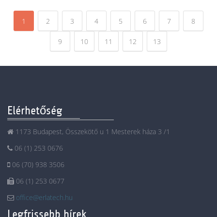
1
2
3
4
5
6
7
8
9
10
11
12
13
Elérhetőség
1173 Budapest, Összekötő u 1 Mesterek háza 3 /1
06 (1) 253 0676
06 (70) 938 3506
06 (1) 253 0677
office@erlatech.hu
Legfrissebb hírek