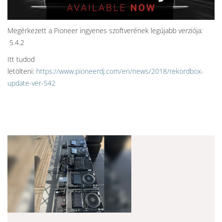
Megérkezett a Pioneer ingyenes szoftverének legújabb verziója:
5.4.2
Itt tudod
letölteni:
https://www.pioneerdj.com/en/news/2018/rekordbox-
update-ver-542