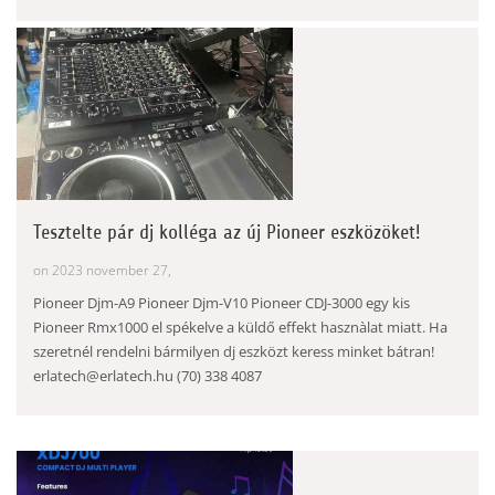
Tesztelte pár dj kolléga az új Pioneer eszközöket!
on 2023 november 27,
Pioneer Djm-A9 Pioneer Djm-V10 Pioneer CDJ-3000 egy kis
Pioneer Rmx1000 el spékelve a küldő effekt hasznàlat miatt. Ha
szeretnél rendelni bármilyen dj eszközt keress minket bátran!
erlatech@erlatech.hu (70) 338 4087