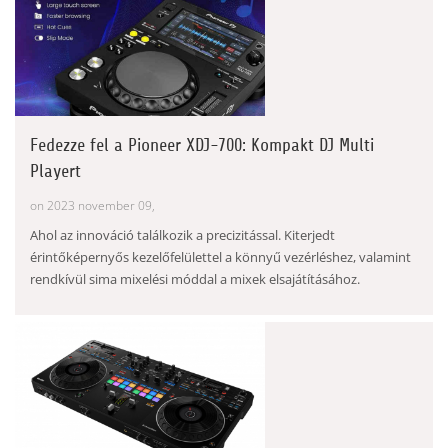
Fedezze fel a Pioneer XDJ-700: Kompakt DJ Multi
Playert
on 2023 november 09,
Ahol az innováció találkozik a precizitással. Kiterjedt
érintőképernyős kezelőfelülettel a könnyű vezérléshez, valamint
rendkívül sima mixelési móddal a mixek elsajátításához.