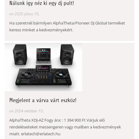
Nálunk igy néz ki egy dj pult!
on 2025 július 10,
Ha szeretnèl bármilyen AlphaTheta/Pioneer DJ Global terméket
keress minket a kedvezményekért.
Megjelent a várva várt eszköz!
on 2024 október 10,
AlphaTheta XDJ-AZ Fogy ára: : 1 394 900 Ft Várjuk elő
rendeléseiteket messengeren vagy mailben a kedvezmények
miatt. erlatech@erlatech.hu