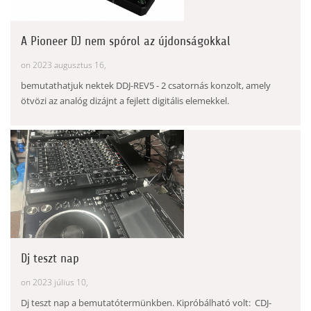
A Pioneer DJ nem spórol az újdonságokkal
on 2023 augusztus 16,
bemutathatjuk nektek DDJ-REV5 - 2 csatornás konzolt, amely
ötvözi az analóg dizájnt a fejlett digitális elemekkel.
Dj teszt nap
on 2023 július 10,
Dj teszt nap a bemutatótermünkben. Kipróbálható volt: CDJ-