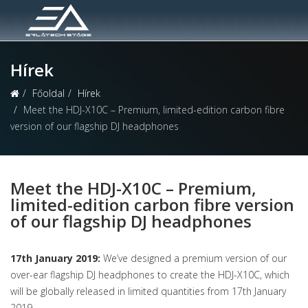
Hírek
Főoldal
Hírek
Meet the HDJ-X10C – Premium, limited-edition carbon fibre
version of our flagship DJ headphones
Meet the HDJ-X10C – Premium,
limited-edition carbon fibre version
of our flagship DJ headphones
17th January 2019:
We’ve designed a premium version of our
over-ear flagship DJ headphones to create the HDJ-X10C, which
will be globally released in limited quantities from 17th January
2019.