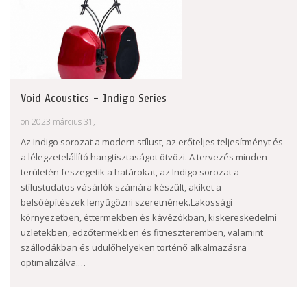
Void Acoustics - Indigo Series
on 2023 március 31,
Az Indigo sorozat a modern stílust, az erőteljes teljesítményt és
a lélegzetelállító hangtisztaságot ötvözi. A tervezés minden
területén feszegetik a határokat, az Indigo sorozat a
stílustudatos vásárlók számára készült, akiket a
belsőépítészek lenyűgözni szeretnének.Lakossági
környezetben, éttermekben és kávézókban, kiskereskedelmi
üzletekben, edzőtermekben és fitneszteremben, valamint
szállodákban és üdülőhelyeken történő alkalmazásra
optimalizálva.…