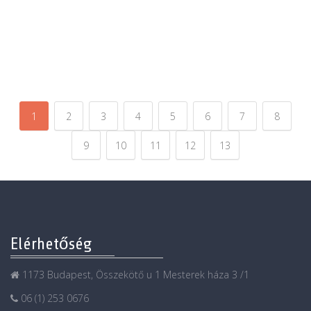
1
2
3
4
5
6
7
8
9
10
11
12
13
Elérhetőség
1173 Budapest, Összekötő u 1 Mesterek háza 3 /1
06 (1) 253 0676