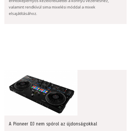
érintőképernyős kezelőfelülettel a könnyű vezérléshez,
valamint rendkívül sima mixelési móddal a mixek
elsajátításához.
A Pioneer DJ nem spórol az újdonságokkal