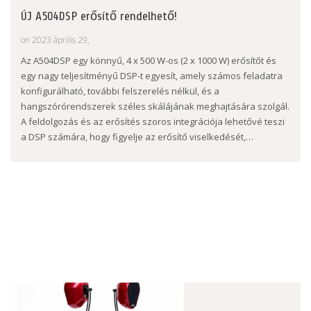
ÚJ A504DSP erősítő rendelhető!
on 2023 április 29,
Az A504DSP egy könnyű, 4 x 500 W-os (2 x 1000 W) erősítőt és
egy nagy teljesítményű DSP-t egyesít, amely számos feladatra
konfigurálható, további felszerelés nélkül, és a
hangszórórendszerek széles skálájának meghajtására szolgál.
A feldolgozás és az erősítés szoros integrációja lehetővé teszi
a DSP számára, hogy figyelje az erősítő viselkedését,…