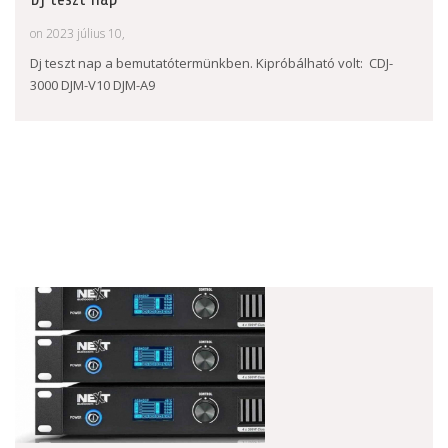
on 2023 július 10,
Dj teszt nap a bemutatótermünkben. Kipróbálható volt: CDJ-
3000 DJM-V10 DJM-A9