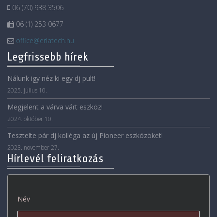
06 (70) 938 3506
06 (1) 253 0677
office@erlatech.hu
Legfrissebb hírek
Nálunk igy néz ki egy dj pult!
2025. július 10.
Megjelent a várva várt eszköz!
2024. október 10.
Tesztelte pár dj kolléga az új Pioneer eszközöket!
2023. november 27.
Hírlevél feliratkozás
Név