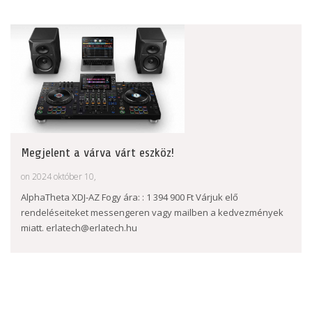
Megjelent a várva várt eszköz!
on 2024 október 10,
AlphaTheta XDJ-AZ Fogy ára: : 1 394 900 Ft Várjuk elő
rendeléseiteket messengeren vagy mailben a kedvezmények
miatt. erlatech@erlatech.hu