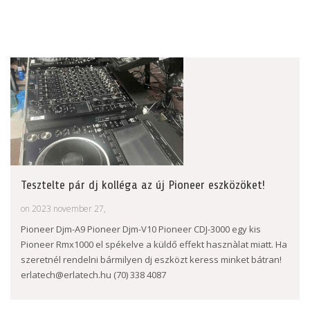
Tesztelte pár dj kolléga az új Pioneer eszközöket!
on 2023 november 27,
Pioneer Djm-A9 Pioneer Djm-V10 Pioneer CDJ-3000 egy kis
Pioneer Rmx1000 el spékelve a küldő effekt hasznàlat miatt. Ha
szeretnél rendelni bármilyen dj eszközt keress minket bátran!
erlatech@erlatech.hu (70) 338 4087