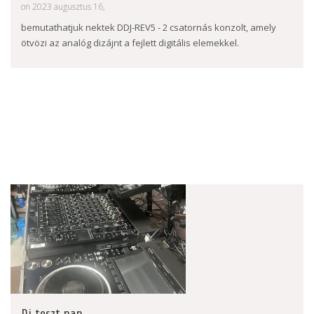
on 2023 augusztus 16,
bemutathatjuk nektek DDJ-REV5 - 2 csatornás konzolt, amely
ötvözi az analóg dizájnt a fejlett digitális elemekkel.
Dj teszt nap