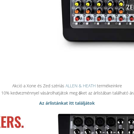
Akció a Xone és Zed szériás
ALLEN & HEATH
termékeinkre
10% kedvezménnyel vásárolhatjátok meg őket az árlistában található ár
Az árlistánkat itt találjátok