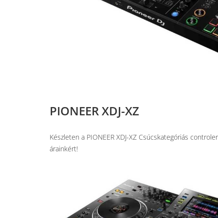
PIONEER XDJ-XZ
Készleten a PIONEER XDJ-XZ Csúcskategóriás controle
árainkért!