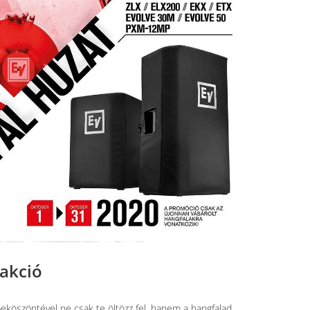
 akció
beköszöntével ne csak te öltözz fel, hanem a hangfalad