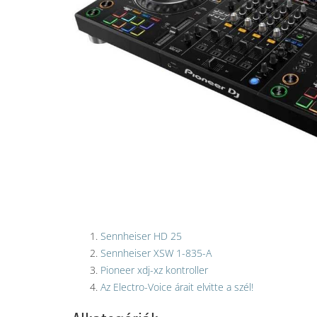
Sennheiser HD 25
Sennheiser XSW 1-835-A
Pioneer xdj-xz kontroller
Az Electro-Voice árait elvitte a szél!