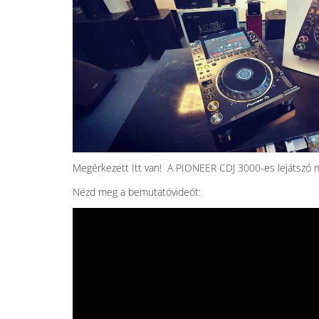
Megérkezett Itt van! A PIONEER CDJ 3000-es lejátszó 
Nézd meg a bemutatóvideót: