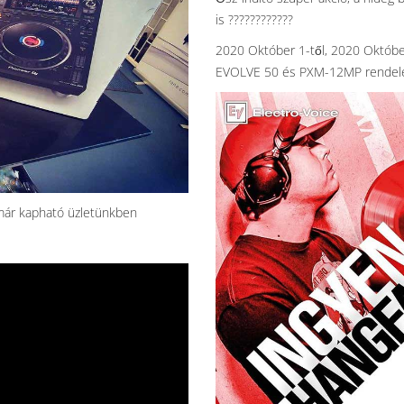
is
????
????
????
2020 Október 1-től, 2020 Októbe
EVOLVE 50 és PXM-12MP rendelés 
már kapható üzletünkben