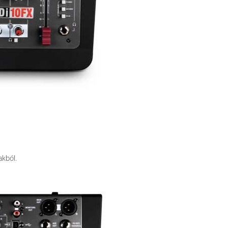
akból.