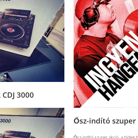
R CDJ 3000
Ősz-indító szuper
Ősz-indító szuper akció, a hideg 