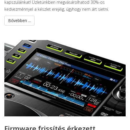
kapszuláinkat! Üzletünkben megvásárolhatod 30%-os
kedvezménnyel a készlet erejéig, úgyhogy nem árt sietni.
Bővebben ...
Firmware frissítés érkezett