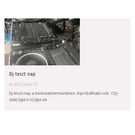
Dj teszt nap
on 2023 július 10,
Dj teszt nap a bemutatótermünkben. Kipróbálható volt: CDJ-
3000 DJM-V10 DJM-A9