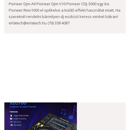
Pioneer Djm-A9 Pioneer Djm-V10 Pioneer CDJ-3000 egy kis
Pioneer Rmx1000 el spékelve a küldő effekt hasznàlat miatt. Ha
szeretnél rendelni bármilyen dj eszközt keress minket bátran!
erlatech@erlatech.hu (70) 338 4087