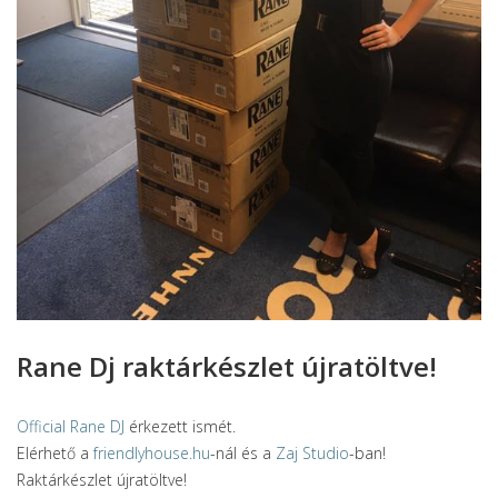
Rane Dj raktárkészlet újratöltve!
Official Rane DJ
érkezett ismét.
Elérhető a
friendlyhouse.hu
-nál és a
Zaj Studio
-ban!
Raktárkészlet újratöltve!