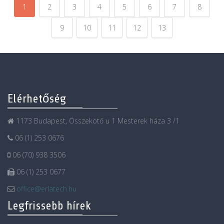
1
2
3
4
5
6
7
8
9
10
11
12
13
Elérhetőség
1173 Budapest, Összekötő u 1 Mesterek háza 3 /1
06 (1) 253 0676
06 (70) 938 3506
06 (1) 253 0677
office@erlatech.hu
Legfrissebb hírek