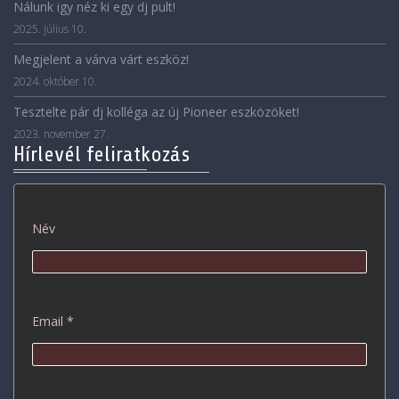
Nálunk igy néz ki egy dj pult!
2025. július 10.
Megjelent a várva várt eszköz!
2024. október 10.
Tesztelte pár dj kolléga az új Pioneer eszközöket!
2023. november 27.
Hírlevél feliratkozás
Név
Email *