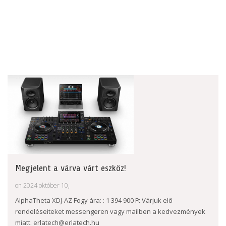
Megjelent a várva várt eszköz!
on 2024 október 10,
AlphaTheta XDJ-AZ Fogy ára: : 1 394 900 Ft Várjuk elő
rendeléseiteket messengeren vagy mailben a kedvezmények
miatt. erlatech@erlatech.hu