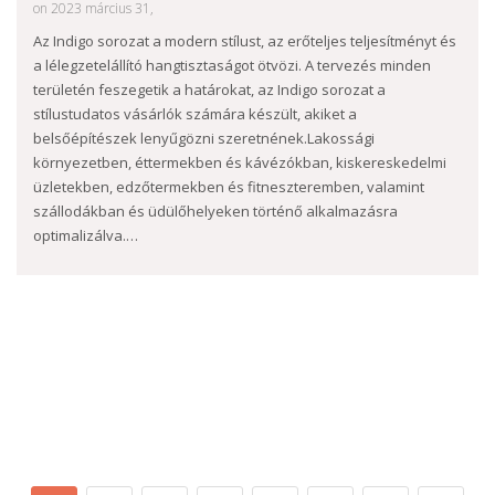
on 2023 március 31,
Az Indigo sorozat a modern stílust, az erőteljes teljesítményt és
a lélegzetelállító hangtisztaságot ötvözi. A tervezés minden
területén feszegetik a határokat, az Indigo sorozat a
stílustudatos vásárlók számára készült, akiket a
belsőépítészek lenyűgözni szeretnének.Lakossági
környezetben, éttermekben és kávézókban, kiskereskedelmi
üzletekben, edzőtermekben és fitneszteremben, valamint
szállodákban és üdülőhelyeken történő alkalmazásra
optimalizálva.…