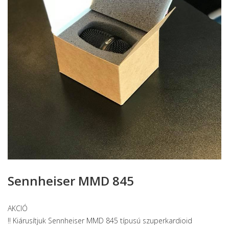
Sennheiser MMD 845
AKCIÓ
‼️
Kiárusítjuk Sennheiser MMD 845 típusú szuperkardioid