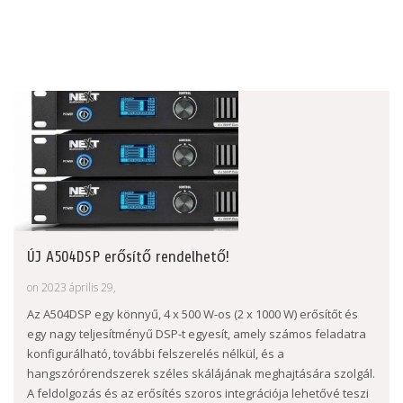
ÚJ A504DSP erősítő rendelhető!
on 2023 április 29,
Az A504DSP egy könnyű, 4 x 500 W-os (2 x 1000 W) erősítőt és
egy nagy teljesítményű DSP-t egyesít, amely számos feladatra
konfigurálható, további felszerelés nélkül, és a
hangszórórendszerek széles skálájának meghajtására szolgál.
A feldolgozás és az erősítés szoros integrációja lehetővé teszi