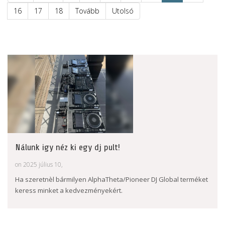
16
17
18
Tovább
Utolsó
Nálunk igy néz ki egy dj pult!
on 2025 július 10,
Ha szeretnèl bármilyen AlphaTheta/Pioneer DJ Global terméket
keress minket a kedvezményekért.