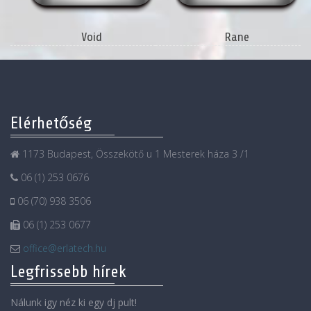
Void
Rane
Elérhetőség
1173 Budapest, Összekötő u 1 Mesterek háza 3 /1
06 (1) 253 0676
06 (70) 938 3506
06 (1) 253 0677
office@erlatech.hu
Legfrissebb hírek
Nálunk igy néz ki egy dj pult!