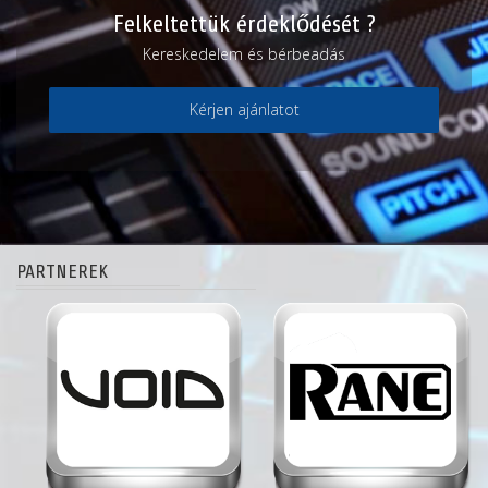
Felkeltettük érdeklődését ?
Kereskedelem és bérbeadás
Kérjen ajánlatot
PARTNEREK