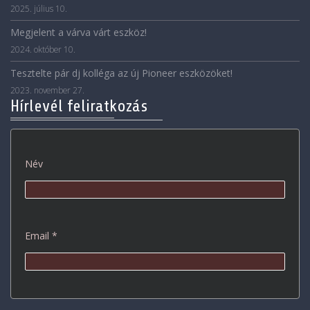
2025. július 10.
Megjelent a várva várt eszköz!
2024. október 10.
Tesztelte pár dj kolléga az új Pioneer eszközöket!
2023. november 27.
Hírlevél feliratkozás
Név
Email *