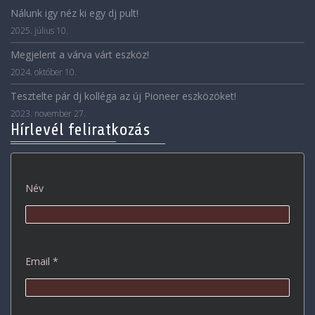
Nálunk igy néz ki egy dj pult!
2025. július 10.
Megjelent a várva várt eszköz!
2024. október 10.
Tesztelte pár dj kolléga az új Pioneer eszközöket!
2023. november 27.
Hírlevél feliratkozás
Név
Email *