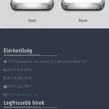
Isonoe
Catcore
Elérhetőség
1173 Budapest, Összekötő u 1 Mesterek háza 3 /1
06 (1) 253 0676
06 (70) 938 3506
06 (1) 253 0677
office@erlatech.hu
Legfrissebb hírek