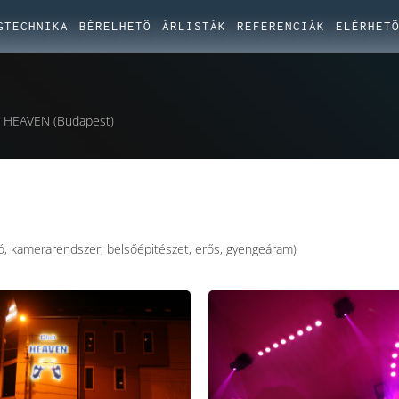
GTECHNIKA
BÉRELHETŐ
ÁRLISTÁK
REFERENCIÁK
ELÉRHET
 HEAVEN (Budapest)
ztó, kamerarendszer, belsőépitészet, erős, gyengeáram)