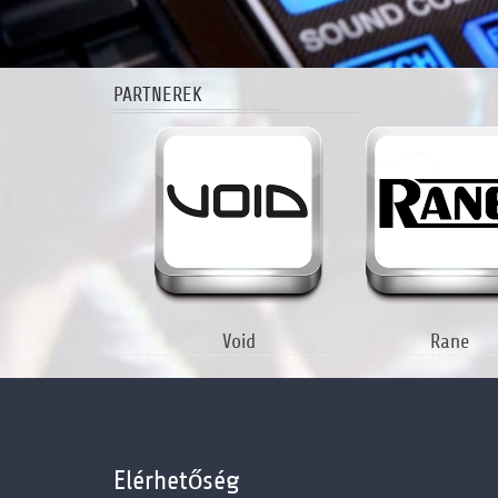
PARTNEREK
Void
Rane
Elérhetőség