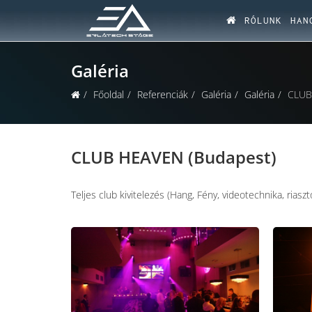
RÓLUNK
HAN
Galéria
Főoldal
Referenciák
Galéria
Galéria
CLUB
CLUB HEAVEN (Budapest)
Teljes club kivitelezés (Hang, Fény, videotechnika, rias