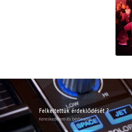
Felkeltettük érdeklődését ?
Kereskedelem és bérbeadás